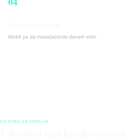
04
Deneyimi başlat
Mobil ya da masaüstünde devam edin.
SIK SORULAN SORULAR
Ultrabet hakkında merak