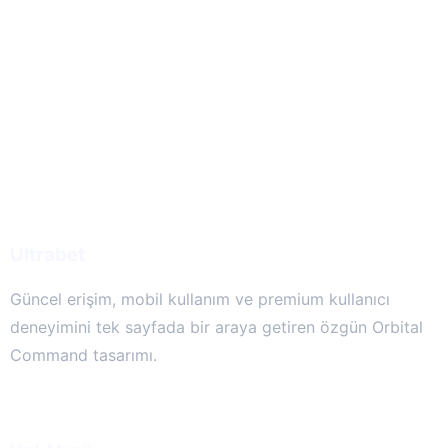
Ultrabet
Güncel erişim, mobil kullanım ve premium kullanıcı
deneyimini tek sayfada bir araya getiren özgün Orbital
Command tasarımı.