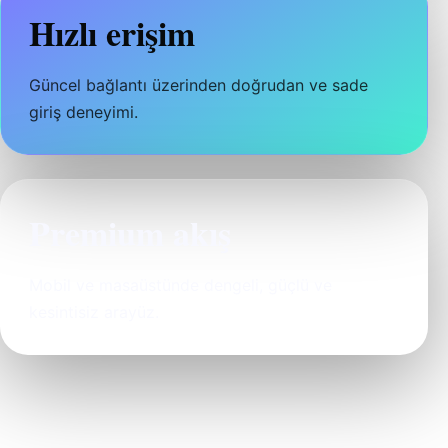
Hızlı erişim
Güncel bağlantı üzerinden doğrudan ve sade
giriş deneyimi.
Premium akış
Mobil ve masaüstünde dengeli, güçlü ve
kesintisiz arayüz.