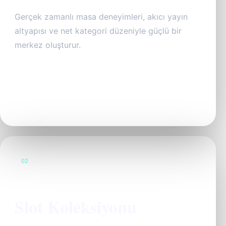
Gerçek zamanlı masa deneyimleri, akıcı yayın
altyapısı ve net kategori düzeniyle güçlü bir
merkez oluşturur.
02
Slot Koleksiyonu