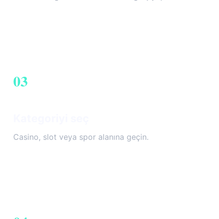
03
Kategoriyi seç
Casino, slot veya spor alanına geçin.