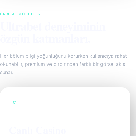
ORBITAL MODÜLLER
Ultrabet deneyiminin
özgün katmanları.
Her bölüm bilgi yoğunluğunu korurken kullanıcıya rahat
okunabilir, premium ve birbirinden farklı bir görsel akış
sunar.
01
Canlı Casino