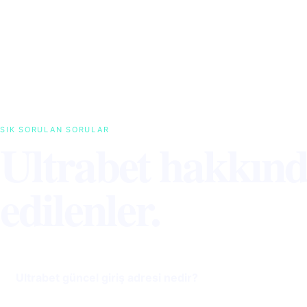
SIK SORULAN SORULAR
Ultrabet hakkın
edilenler.
Ultrabet güncel giriş adresi nedir?