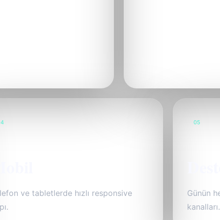
04
05
obil
Dest
lefon ve tabletlerde hızlı responsive
Günün her
pı.
kanalları.