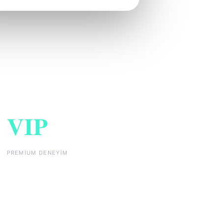
VIP
PREMIUM DENEYIM