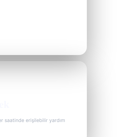
ek
 saatinde erişilebilir yardım