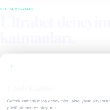
ORBITAL MODÜLLER
Ultrabet deneyim
katmanları.
01
Canlı Casino
Gerçek zamanlı masa deneyimleri, akıcı yayın altyapısı 
güçlü bir merkez oluşturur.