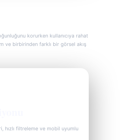
oğunluğunu korurken kullanıcıya rahat
m ve birbirinden farklı bir görsel akış
iyonu
i, hızlı filtreleme ve mobil uyumlu