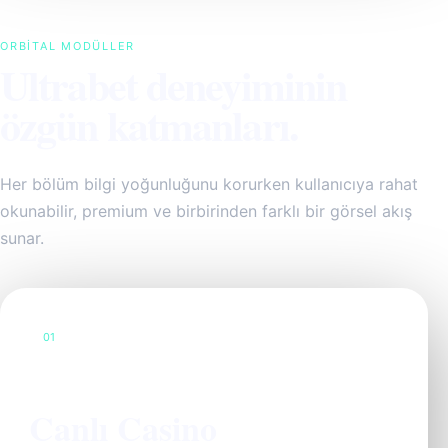
ORBITAL MODÜLLER
Ultrabet deneyiminin
özgün katmanları.
Her bölüm bilgi yoğunluğunu korurken kullanıcıya rahat
okunabilir, premium ve birbirinden farklı bir görsel akış
sunar.
01
Canlı Casino