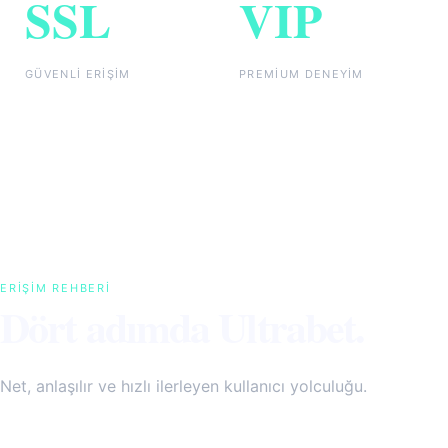
SSL
VIP
GÜVENLI ERIŞIM
PREMIUM DENEYIM
ERIŞIM REHBERI
Dört adımda Ultrabet.
Net, anlaşılır ve hızlı ilerleyen kullanıcı yolculuğu.