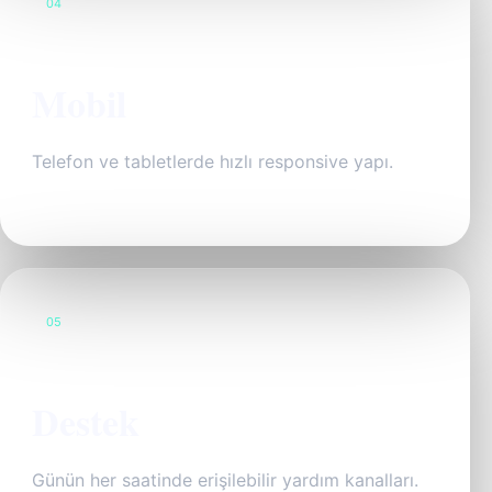
04
Mobil
Telefon ve tabletlerde hızlı responsive yapı.
05
Destek
Günün her saatinde erişilebilir yardım kanalları.