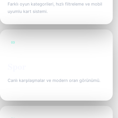
Farklı oyun kategorileri, hızlı filtreleme ve mobil
uyumlu kart sistemi.
03
Spor
Canlı karşılaşmalar ve modern oran görünümü.