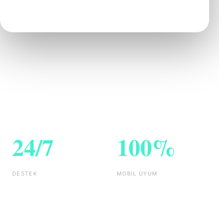
24/7
100%
DESTEK
MOBIL UYUM