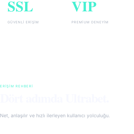
SSL
VIP
GÜVENLI ERIŞIM
PREMIUM DENEYIM
ERIŞIM REHBERI
Dört adımda Ultrabet.
Net, anlaşılır ve hızlı ilerleyen kullanıcı yolculuğu.