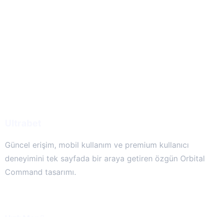
Ultrabet
Güncel erişim, mobil kullanım ve premium kullanıcı
deneyimini tek sayfada bir araya getiren özgün Orbital
Command tasarımı.