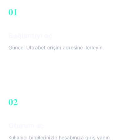
01
Bağlantıyı aç
Güncel Ultrabet erişim adresine ilerleyin.
02
Oturum aç
Kullanıcı bilgilerinizle hesabınıza giriş yapın.