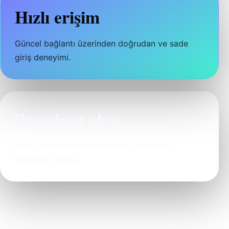
Hızlı erişim
Güncel bağlantı üzerinden doğrudan ve sade
giriş deneyimi.
Premium akış
Mobil ve masaüstünde dengeli, güçlü ve
kesintisiz arayüz.