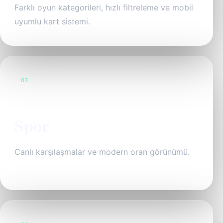
Farklı oyun kategorileri, hızlı filtreleme ve mobil
uyumlu kart sistemi.
03
Spor
Canlı karşılaşmalar ve modern oran görünümü.