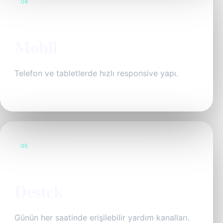
04
Mobil
Telefon ve tabletlerde hızlı responsive yapı.
05
Destek
Günün her saatinde erişilebilir yardım kanalları.