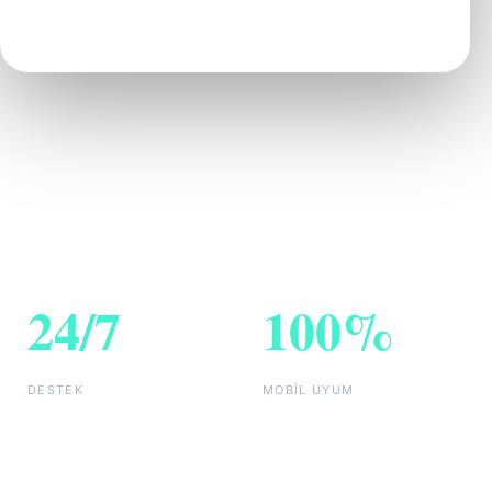
24/7
100%
DESTEK
MOBIL UYUM