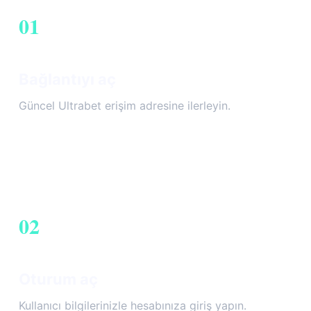
01
Bağlantıyı aç
Güncel Ultrabet erişim adresine ilerleyin.
02
Oturum aç
Kullanıcı bilgilerinizle hesabınıza giriş yapın.