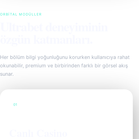
ORBITAL MODÜLLER
Ultrabet deneyiminin
özgün katmanları.
Her bölüm bilgi yoğunluğunu korurken kullanıcıya rahat
okunabilir, premium ve birbirinden farklı bir görsel akış
sunar.
01
Canlı Casino