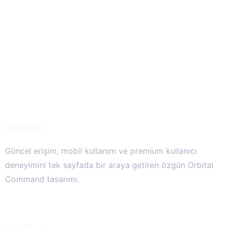
Ultrabet
Güncel erişim, mobil kullanım ve premium kullanıcı
deneyimini tek sayfada bir araya getiren özgün Orbital
Command tasarımı.