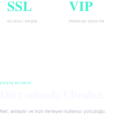
SSL
VIP
GÜVENLI ERIŞIM
PREMIUM DENEYIM
ERIŞIM REHBERI
Dört adımda Ultrabet.
Net, anlaşılır ve hızlı ilerleyen kullanıcı yolculuğu.