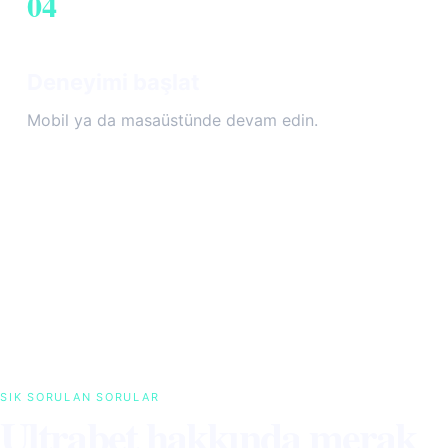
04
Deneyimi başlat
Mobil ya da masaüstünde devam edin.
SIK SORULAN SORULAR
Ultrabet hakkında merak