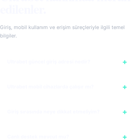
edilenler.
Giriş, mobil kullanım ve erişim süreçleriyle ilgili temel
bilgiler.
Ultrabet güncel giriş adresi nedir?
Ultrabet mobil cihazlarda çalışır mı?
Giriş sırasında neye dikkat etmeliyim?
Canlı destek mevcut mu?