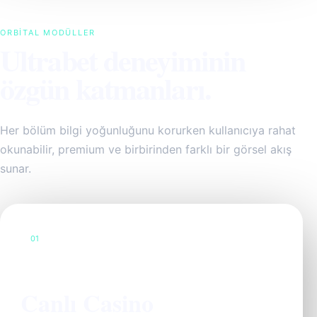
ORBITAL MODÜLLER
Ultrabet deneyiminin
özgün katmanları.
Her bölüm bilgi yoğunluğunu korurken kullanıcıya rahat
okunabilir, premium ve birbirinden farklı bir görsel akış
sunar.
01
Canlı Casino