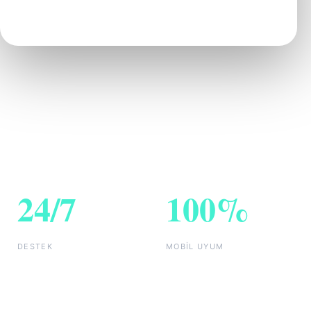
24/7
100%
DESTEK
MOBIL UYUM