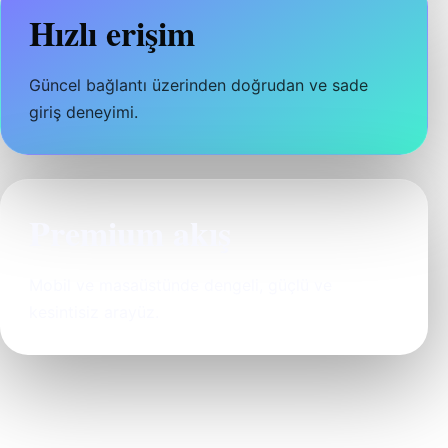
Hızlı erişim
Güncel bağlantı üzerinden doğrudan ve sade
giriş deneyimi.
Premium akış
Mobil ve masaüstünde dengeli, güçlü ve
kesintisiz arayüz.