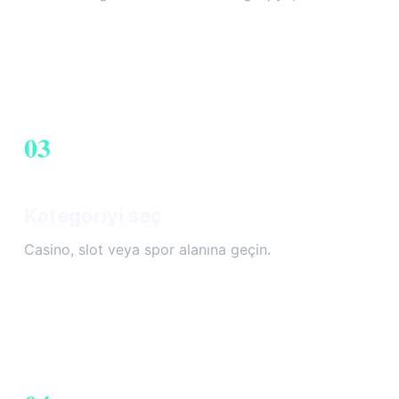
03
Kategoriyi seç
Casino, slot veya spor alanına geçin.