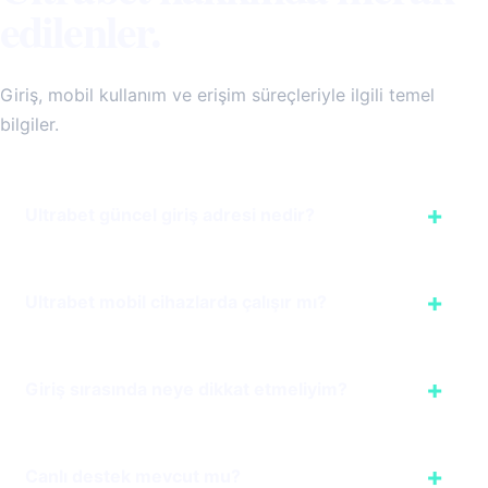
edilenler.
Giriş, mobil kullanım ve erişim süreçleriyle ilgili temel
bilgiler.
Ultrabet güncel giriş adresi nedir?
Ultrabet mobil cihazlarda çalışır mı?
Giriş sırasında neye dikkat etmeliyim?
Canlı destek mevcut mu?