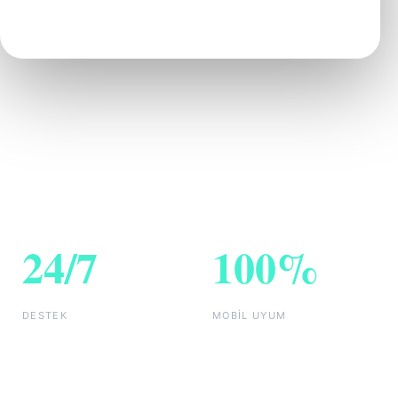
24/7
100%
DESTEK
MOBIL UYUM