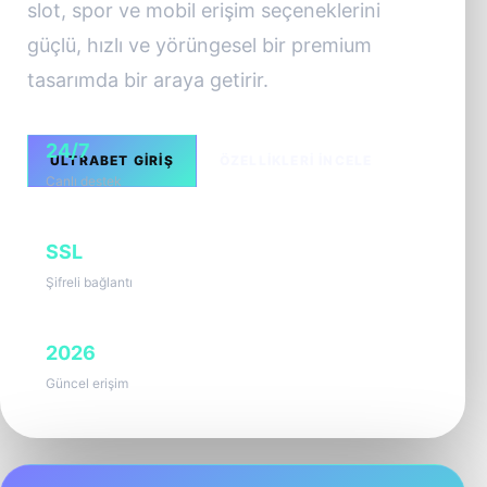
slot, spor ve mobil erişim seçeneklerini
güçlü, hızlı ve yörüngesel bir premium
tasarımda bir araya getirir.
24/7
ULTRABET GIRIŞ
ÖZELLIKLERI İNCELE
Canlı destek
SSL
Şifreli bağlantı
2026
Güncel erişim