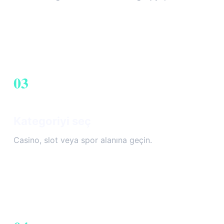
03
Kategoriyi seç
Casino, slot veya spor alanına geçin.