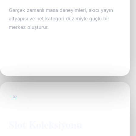
Gerçek zamanlı masa deneyimleri, akıcı yayın
altyapısı ve net kategori düzeniyle güçlü bir
merkez oluşturur.
02
Slot Koleksiyonu