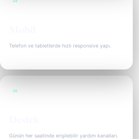
04
Mobil
Telefon ve tabletlerde hızlı responsive yapı.
05
Destek
Günün her saatinde erişilebilir yardım kanalları.