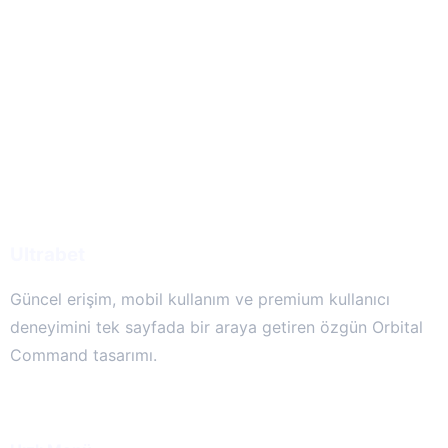
Ultrabet
Güncel erişim, mobil kullanım ve premium kullanıcı
deneyimini tek sayfada bir araya getiren özgün Orbital
Command tasarımı.