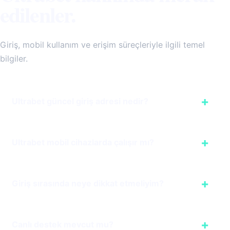
edilenler.
Giriş, mobil kullanım ve erişim süreçleriyle ilgili temel
bilgiler.
Ultrabet güncel giriş adresi nedir?
Ultrabet mobil cihazlarda çalışır mı?
Giriş sırasında neye dikkat etmeliyim?
Canlı destek mevcut mu?