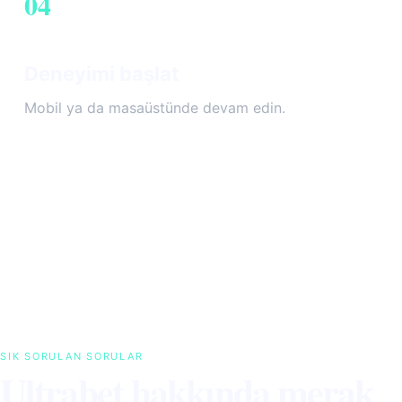
04
Deneyimi başlat
Mobil ya da masaüstünde devam edin.
SIK SORULAN SORULAR
Ultrabet hakkında merak